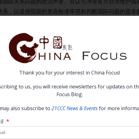
理国际关系问题的政治声誉。在认可冲突各方合理维护国
联系，以道德层面的更高标准审视和判断国际问题的是非
”避免暂时性的和平方案，追求根本性的永久和平，兼顾现
解地区冲突，创造良性政治效益。
诸联合国安理会机制。中国尊重《联合国宪章》宗旨及原
合国安理会是中国调停俄乌冲突和巴以问题的“主战场”。
次表达促进政治解决、维护共同安全、管控风险外溢的建
Thank you for your interest in China Focus!
和平解决的决议草案，从人道主义出发多次申明尽快实现
cribing to us, you will receive newsletters for updates on t
联合国安理会机制的调停作用，重视运用国际力量化解矛
Focus Blog.
作用
may also subscribe to
21CCC News & Events
for more informa
球性大国，主动开展“穿梭外交”无疑具有积极影响。中国
il
。然而从客观角度分析，中国调停发挥的积极作用是有限