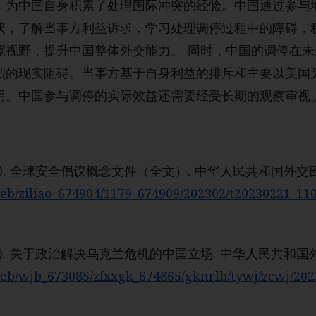
，为中国自身积累了处理国际冲突的经验。中国通过参与
状，了解当事方利益诉求，学习处理调停过程中的障碍，
宽视野，提升中国整体外交能力。 同时，中国的调停在
烈的现实阻碍。当事方基于自身利益的排斥和主要以美国
用。中国参与调停的实际效益还需要经受长期的观察审视
月21日). 全球安全倡议概念文件（全文）. 中华人民共和国外交部
eb/ziliao_674904/1179_674909/202302/t20230221_11
月24日). 关于政治解决乌克兰危机的中国立场. 中华人民共和国
eb/wjb_673085/zfxxgk_674865/gknrlb/tywj/zcwj/20