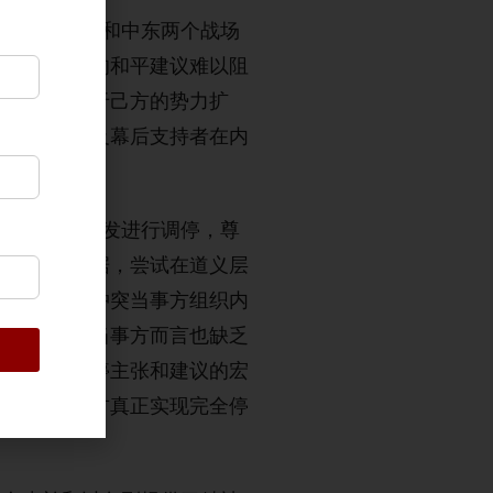
，中国与俄乌和中东两个战场
状况。中国的和平建议难以阻
带来的有利于己方的势力扩
得包括盟友及幕后支持者在内
从整体层面出发进行调停，尊
识的制度依据，尝试在道义层
模糊，对于冲突当事方组织内
努力对冲突当事方而言也缺乏
此，中国调停主张和建议的宏
难以使当事方真正实现完全停