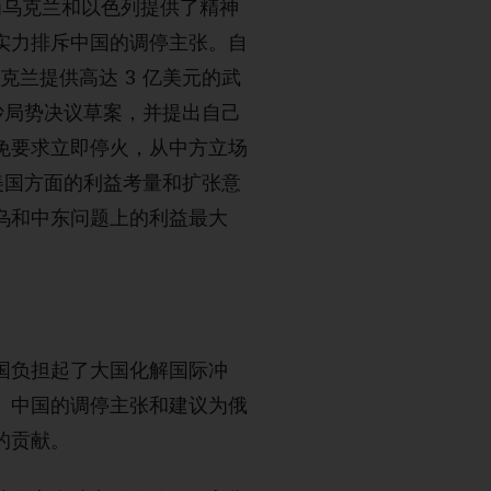
为乌克兰和以色列提供了精神
实力排斥中国的调停主张。自
克兰提供高达 3 亿美元的武
沙局势决议草案，并提出自己
免要求立即停火，从中方立场
美国方面的利益考量和扩张意
乌和中东问题上的利益最大
国负担起了大国化解国际冲
。中国的调停主张和建议为俄
的贡献。