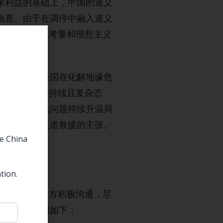
家利益的基础上，中国的道义
曲直。由于在调停中融入道义
实主义的利益考量和理想主义
则，认可联合国在化解地缘危
针对俄乌冲突持续且复杂态
议。关于巴以问题持续升温局
停火、进行人道救援的主张。
he China
盾。
tion.
特使与冲突各方积极沟通，尽
的，主要原因如下：