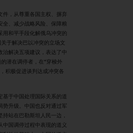
文件，从尊重各国主权、摒弃
安全、减少战略风险、保障粮
采用和平手段化解俄乌冲突的
中国关于解决巴以冲突的立场文
政治解决五项建议，表达了中
题的潜在调停者，在“穿梭外
程，积极促进谈判达成冲突各
定基于中国处理国际关系的道
局势升级。中国也反对通过军
坚持站在巴勒斯坦人民一边，
从中国调停过程中表现的道义