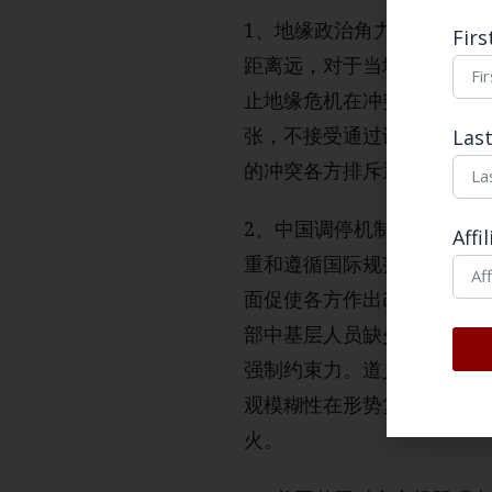
1、地缘政治角力排斥和平
Fir
距离远，对于当地军事形势
止地缘危机在冲突利益方政
张，不接受通过谈判妥协从
Las
的冲突各方排斥通过谈判达
2、中国调停机制的宏观模
Affi
重和遵循国际规范，并在调
面促使各方作出改变。整体
部中基层人员缺少微观具体
强制约束力。道义层面出发
观模糊性在形势复杂、利益
火。