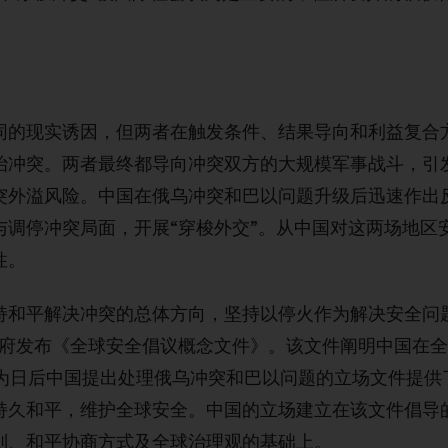
。
同的现实诱因，但两者在触发条件、结果导向和利益复合
治冲突。两者最终都导向冲突双方的大规模军事战斗，引
突外溢风险。中国在俄乌冲突和巴以问题升级后迅速作出
与调停冲突局面，开展“穿梭外交”。从中国对这两场地区
性。
持和平解决冲突的总体方向，坚持以停火作为解决安全问
中国政府发布《全球安全倡议概念文件》。该文件阐明中国在
文件为日后中国提出处理俄乌冲突和巴以问题的立场文件提
持久和平，维护全球安全。中国的立场建立在该文件倡导
则、和平协商方式及全球治理观的基础上。