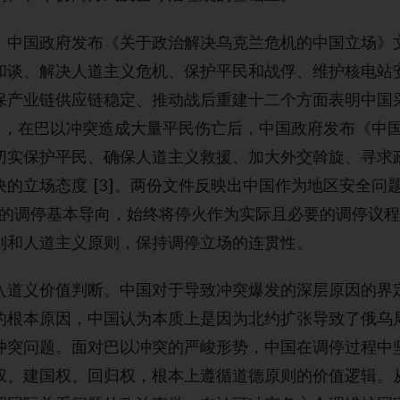
，中国政府发布《关于政治解决乌克兰危机的中国立场》
和谈、解决人道主义危机、保护平民和战俘、维护核电站
保产业链供应链稳定、推动战后重建十二个方面表明中国
年11 月，在巴以冲突造成大量平民伤亡后，中国政府发布《
切实保护平民、确保人道主义救援、加大外交斡旋、寻求
的立场态度 [3]。两份文件反映出中国作为地区安全问
题的调停基本导向，始终将停火作为实际且必要的调停议
则和人道主义原则，保持调停立场的连贯性。
入道义价值判断。中国对于导致冲突爆发的深层原因的界
的根本原因，中国认为本质上是因为北约扩张导致了俄乌
冲突问题。面对巴以冲突的严峻形势，中国在调停过程中
权、建国权、回归权，根本上遵循道德原则的价值逻辑。