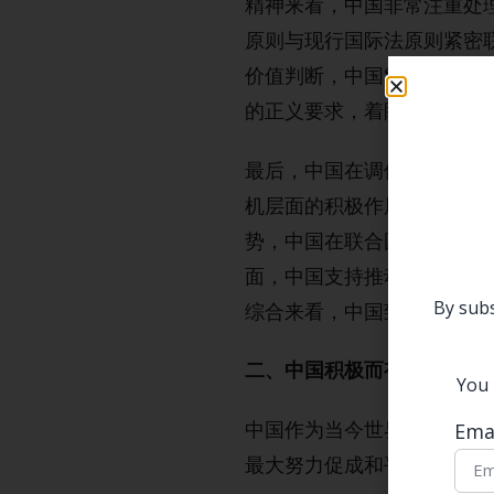
精神来看，中国非常注重处
原则与现行国际法原则紧密
价值判断，中国“穿梭外交
的正义要求，着眼于合理化
最后，中国在调停过程中诉
机层面的积极作用，因此联
势，中国在联合国安理会多
面，中国支持推动巴以冲突
By subs
综合来看，中国致力于发挥
二、中国积极而有限的调停
You 
中国作为当今世界重要的全
Ema
最大努力促成和平化解矛盾