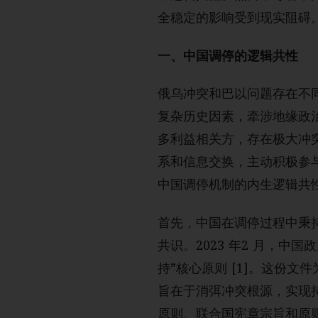
全稳定的影响受到现实阻碍
一、中国调停的逻辑共性
俄乌冲突和巴以问题存在不
复杂历史因素，牵涉地缘政
多利益相关方，存在极大冲
系和信息交换，主动积极参
中国调停机制的内生逻辑共
首先，中国在调停过程中秉
共识。2023 年2 月，
持”核心原则 [1]。这份
旨在于消弭冲突根源，实现
原则、联合国宪章宗旨和原