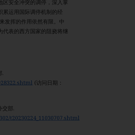
地区安全冲突的调停，深入掌
积累运用国际调停机制的经
未来发挥的作用依然有限。中
为代表的西方国家的阻挠将继
。
.
028322.shtml
(访问日期：
外交部.
2302/t20230224_11030707.shtml