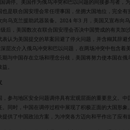
中国调停。美国作为俄乌冲突和巴以问题的间接参与者，
国也是联合国安理会常任理事国，坐拥大国地位，完全有
向乌克兰援助武器装备。2024 年3 月，美国又宣布向乌
续升级后，美国数次在联合国安理会否决中国赞成的有关加
代表认为美国提交的草案回避了停火问题，并含糊其辞避
美国深层次介入俄乌冲突和巴以问题，在两场冲突中包含着
长期与中国存在立场和理念分歧，美国将努力使本国在俄
效益。
义
国，参与地区安全问题调停具有宏观层面的重要意义。中
任。同时，中国在调停过程中展现了积极正面的大国形象
决提供了中国政治方案，为冲突各方迈向和平作出了应有