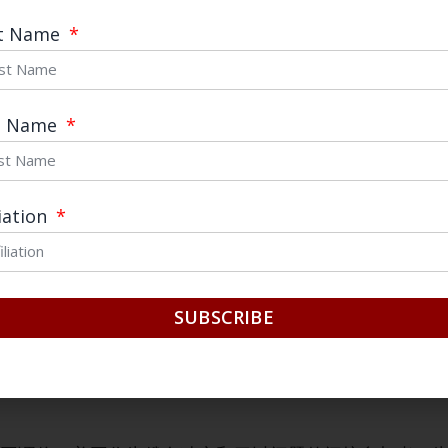
主张。两场地区安全冲突掺杂地缘政治对抗。从地理上看
st Name
的实际掌握和影响范围有限，调停主张不易切实改变战斗
治对抗下愈演愈烈。冲突方不愿意放弃地缘政治斗争可能
而丧失潜在的地缘政治优势。地缘政治对抗的利益考量使
t Name
成停火止战的永久和平手段。
糊性。中国调停机制强调原则性、根本性、道义性。中国
liation
停机制中将国际规范作为推动冲突各方相向而行、达成共
层面的规范建议往往着眼于宏观指导，建议的效应宽泛而
的实际参考价值。中国尝试运用国际社会集体力量的调停
SUBSCRIBE
的主张难以动摇冲突当事方基于自身利益的军事对抗。因
交错的地区安全冲突中难以切中当事方的现实要害，也就